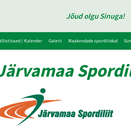
Jõud olgu Sinuga!
Võistlused / Kalender
Galerii
Maakondade spordiliidud
Sü
Järvamaa Spordil