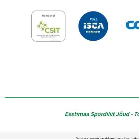
Eestimaa Spordiliit Jõud
T
Parema teenuse pakkumiseks kasutab mei