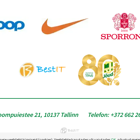
oompuiestee 21, 10137 Tallinn
Telefon:
+372 662 2
e veebileht küpsiseid (cookies). Veebilehte kasutades või vajutades
OK
, nõustud meie 