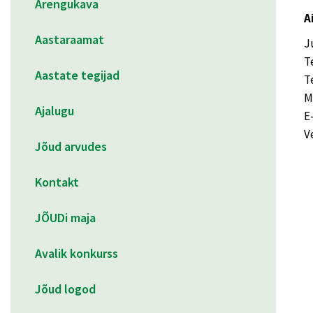
Arengukava
A
Aastaraamat
J
T
Aastate tegijad
T
M
Ajalugu
E
V
Jõud arvudes
Kontakt
JÕUDi maja
Avalik konkurss
Jõud logod