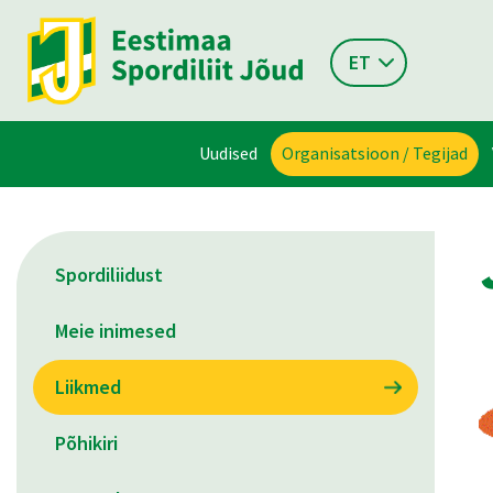
ET
Uudised
Organisatsioon / Tegijad
Spordiliidust
Meie inimesed
Liikmed
Põhikiri