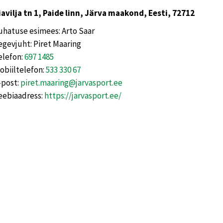
iavilja tn 1, Paide linn, Järva maakond, Eesti, 72712
uhatuse esimees: Arto Saar
egevjuht: Piret Maaring
elefon:
697 1485
obiiltelefon:
533 330 67
-post:
piret.maaring@jarvasport.ee
eebiaadress:
https://jarvasport.ee/