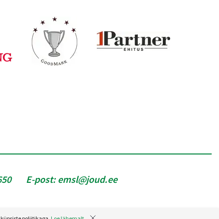
650
E-post:
emsl@joud.ee
küpsiste poliitikaga.
Loe lähemalt