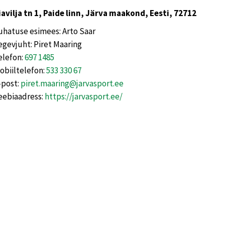
iavilja tn 1, Paide linn, Järva maakond, Eesti, 72712
uhatuse esimees: Arto Saar
egevjuht: Piret Maaring
elefon:
697 1485
obiiltelefon:
533 330 67
-post:
piret.maaring@jarvasport.ee
eebiaadress:
https://jarvasport.ee/