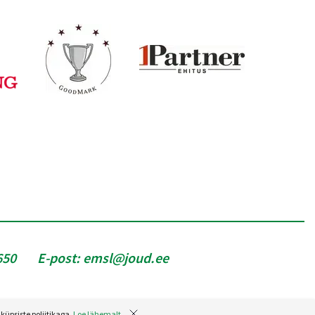
650
E-post:
emsl@joud.ee
küpsiste poliitikaga.
Loe lähemalt