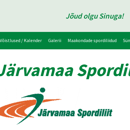
Jõud olgu Sinuga!
Võistlused / Kalender
Galerii
Maakondade spordiliidud
Sü
Järvamaa Spordil