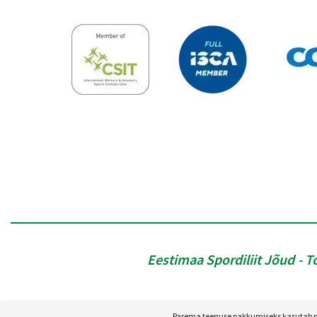
Eestimaa Spordiliit Jõud
T
Parema teenuse pakkumiseks kasutab mei