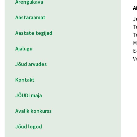
Arengukava
A
Aastaraamat
J
T
Aastate tegijad
T
M
Ajalugu
E
V
Jõud arvudes
Kontakt
JÕUDi maja
Avalik konkurss
Jõud logod