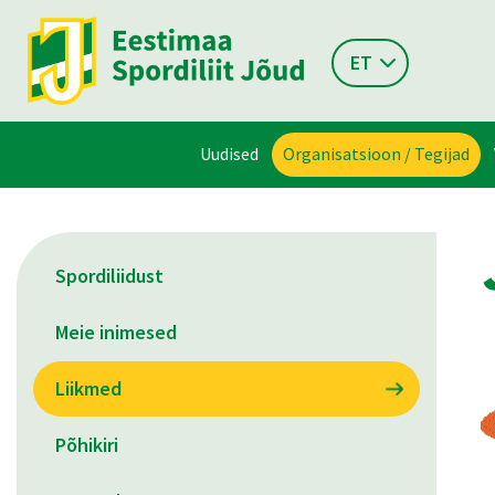
ET
Uudised
Organisatsioon / Tegijad
Spordiliidust
Meie inimesed
Liikmed
Põhikiri