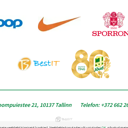
oompuiestee 21, 10137 Tallinn
Telefon:
+372 662 2
e veebileht küpsiseid (cookies). Veebilehte kasutades või vajutades
OK
, nõustud meie 