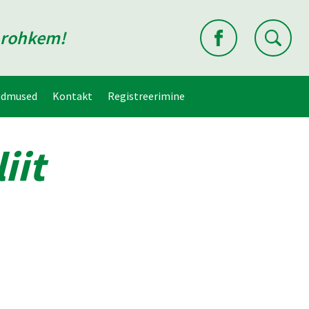
d rohkem!
ndmused
Kontakt
Registreerimine
iit