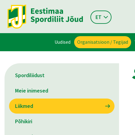
ET
Uudised
Organisatsioon / Tegijad
Spordiliidust
Meie inimesed
Liikmed
Põhikiri