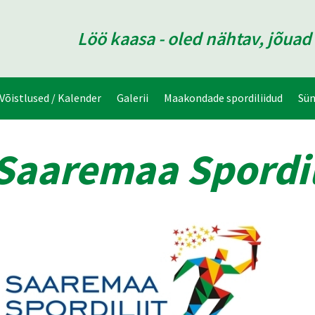
Löö kaasa - oled nähtav, jõua
Võistlused / Kalender
Galerii
Maakondade spordiliidud
Sü
Saaremaa Spordil