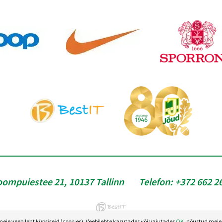
oompuiestee 21, 10137 Tallinn
Telefon:
+372 662 2
e veebileht küpsiseid (cookies). Veebilehte kasutades või vajutades
OK
, nõustud meie 