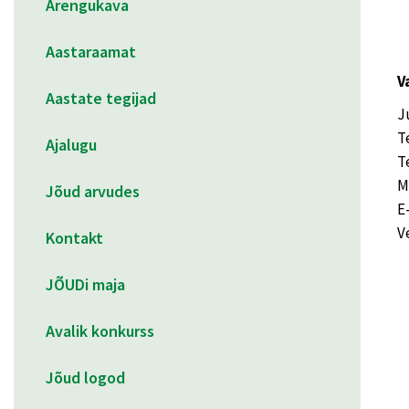
Arengukava
Aastaraamat
V
Aastate tegijad
J
T
Ajalugu
T
M
Jõud arvudes
E
V
Kontakt
JÕUDi maja
Avalik konkurss
Jõud logod