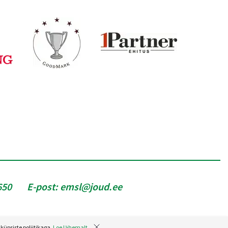
650
E-post:
emsl@joud.ee
küpsiste poliitikaga.
Loe lähemalt