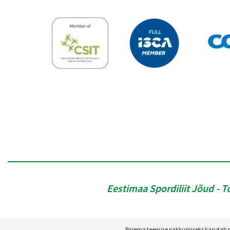
Eestimaa Spordiliit Jõud
T
Parema teenuse pakkumiseks kasutab mei