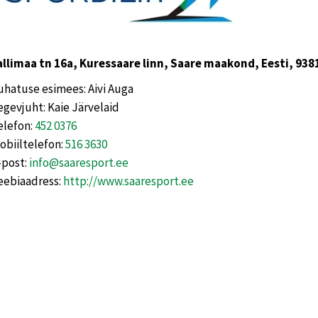
allimaa tn 16a, Kuressaare linn, Saare maakond, Eesti, 938
uhatuse esimees: Aivi Auga
egevjuht: Kaie Järvelaid
elefon:
452 0376
obiiltelefon:
516 3630
-post:
info@saaresport.ee
eebiaadress:
http://www.saaresport.ee