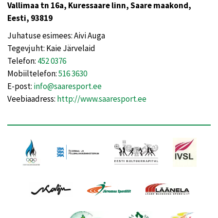
Vallimaa tn 16a, Kuressaare linn, Saare maakond,
Eesti, 93819
Juhatuse esimees: Aivi Auga
Tegevjuht: Kaie Järvelaid
Telefon:
452 0376
Mobiiltelefon:
516 3630
E-post:
info@saaresport.ee
Veebiaadress:
http://www.saaresport.ee