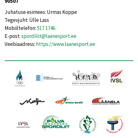
90507
Juhatuse esimees: Urmas Koppe
Tegevjuht: Ülle Lass
Mobiiltelefon:
517 1746
E-post:
spordiliit@laanesport.ee
Veebiaadress:
https://www.laanesport.ee