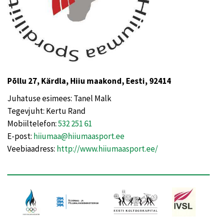
Põllu 27, Kärdla, Hiiu maakond, Eesti, 92414
Juhatuse esimees: Tanel Malk
Tegevjuht: Kertu Rand
Mobiiltelefon:
532 251 61
E-post:
hiiumaa@hiiumaasport.ee
Veebiaadress:
http://www.hiiumaasport.ee/