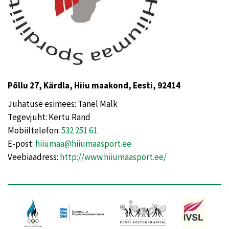
Põllu 27, Kärdla, Hiiu maakond, Eesti, 92414
Juhatuse esimees: Tanel Malk
Tegevjuht: Kertu Rand
Mobiiltelefon:
532 251 61
E-post:
hiiumaa@hiiumaasport.ee
Veebiaadress:
http://www.hiiumaasport.ee/