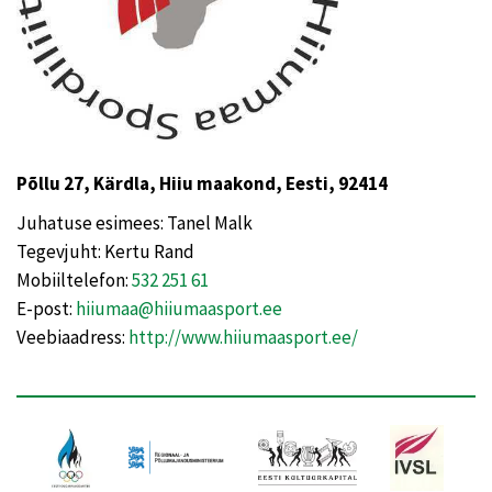
Põllu 27, Kärdla, Hiiu maakond, Eesti, 92414
Juhatuse esimees: Tanel Malk
Tegevjuht: Kertu Rand
Mobiiltelefon:
532 251 61
E-post:
hiiumaa@hiiumaasport.ee
Veebiaadress:
http://www.hiiumaasport.ee/