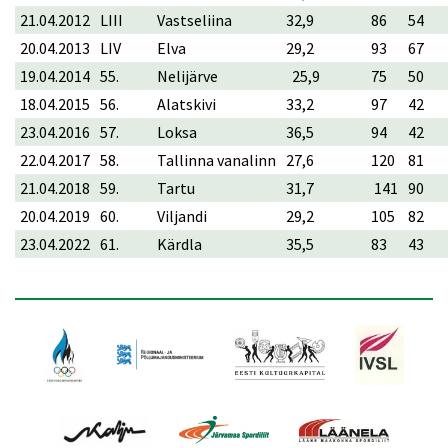
21.04.2012
LIII
Vastseliina
32,9
86
54
20.04.2013
LIV
Elva
29,2
93
67
19.04.2014
55.
Nelijärve
25,9
75
50
18.04.2015
56.
Alatskivi
33,2
97
42
23.04.2016
57.
Loksa
36,5
94
42
22.04.2017
58.
Tallinna vanalinn
27,6
120
81
21.04.2018
59.
Tartu
31,7
141
90
20.04.2019
60.
Viljandi
29,2
105
82
23.04.2022
61.
Kärdla
35,5
83
43