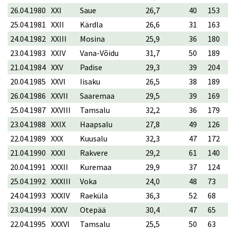
26.04.1980
XXI
Saue
26,7
40
153
25.04.1981
XXII
Kärdla
26,6
31
163
24.04.1982
XXIII
Mosina
25,9
36
180
23.04.1983
XXIV
Vana-Võidu
31,7
50
189
21.04.1984
XXV
Padise
29,3
39
204
20.04.1985
XXVI
Iisaku
26,5
38
189
26.04.1986
XXVII
Saaremaa
29,5
39
169
25.04.1987
XXVIII
Tamsalu
32,2
36
179
23.04.1988
XXIX
Haapsalu
27,8
49
126
22.04.1989
XXX
Kuusalu
32,3
47
172
21.04.1990
XXXI
Rakvere
29,2
61
140
20.04.1991
XXXII
Kuremaa
29,9
37
124
25.04.1992
XXXIII
Voka
24,0
48
73
24.04.1993
XXXIV
Raeküla
36,3
52
68
23.04.1994
XXXV
Otepää
30,4
47
65
22.04.1995
XXXVI
Tamsalu
25,5
50
63