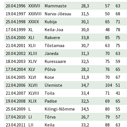
20.04.1996
XXXVII
Mammaste
28,3
57
63
19.04.1997
XXXVIII
Narva-Jõesuu
31,5
50
68
25.04.1998
XXXIX
Kubija
30,1
65
71
17.04.1999
XL
Keila-Joa
30,0
48
78
15.04.2000
XLI
Rakvere
33,8
85
75
21.04.2001
XLII
Tõstamaa
30,7
63
75
20.04.2002
XLIII
Jäneda
31,3
70
63
18.04.2003
XLIV
Kuressaare
32,5
75
59
17.04.2004
XLV
Põlva
28,2
76
65
16.04.2005
XLVI
Kose
31,9
70
67
22.04.2006
XLVII
Ülemiste
34,7
104
51
21.04.2007
XLVIII
Toila
33,4
71
41
19.04.2008
XLIX
Padise
32,5
69
65
25.04.2009
L
Kilingi-Nõmme
34,5
80
55
17.04.2010
LI
Tõrva
26,7
79
57
23.04.2011
LII
Keila
33,2
88
63