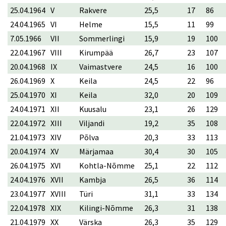
25.04.1964
V
Rakvere
25,5
17
86
24.04.1965
VI
Helme
15,5
11
99
7.05.1966
VII
Sommerlingi
15,9
19
100
22.04.1967
VIII
Kirumpää
26,7
23
107
20.04.1968
IX
Vaimastvere
24,5
16
100
26.04.1969
X
Keila
24,5
22
96
25.04.1970
XI
Keila
32,0
20
109
24.04.1971
XII
Kuusalu
23,1
26
129
22.04.1972
XIII
Viljandi
19,2
35
108
21.04.1973
XIV
Põlva
20,3
33
113
20.04.1974
XV
Märjamaa
30,4
30
105
26.04.1975
XVI
Kohtla-Nõmme
25,1
22
112
24.04.1976
XVII
Kambja
26,5
36
114
23.04.1977
XVIII
Türi
31,1
33
134
22.04.1978
XIX
Kilingi-Nõmme
26,3
31
138
21.04.1979
XX
Värska
26,3
35
129