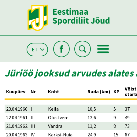
ET
Jüriöö jooksud arvudes alates 
Võist
Kuupäev
Nr
Koht
Rada (km)
KP
start
23.04.1960
I
Keila
10,5
5
37
22.04.1961
II
Olustvere
12,6
9
49
21.04.1962
III
Vändra
11,2
8
73
20.04.1963
IV
Karksi-Nuia
24,9
15
67