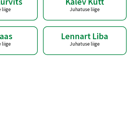
urvits
Kalev Kütt
 liige
Juhatuse liige
Laas
Lennart Liba
 liige
Juhatuse liige