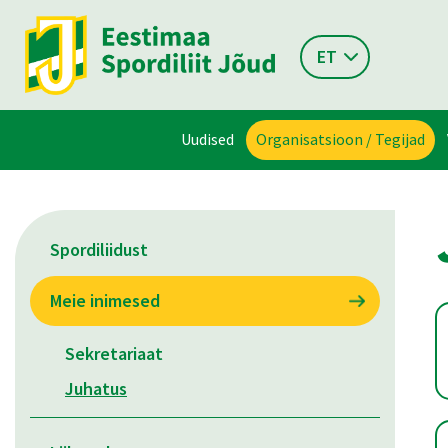
ET
Uudised
Organisatsioon / Tegijad
Spordiliidust
Meie inimesed
Sekretariaat
Juhatus