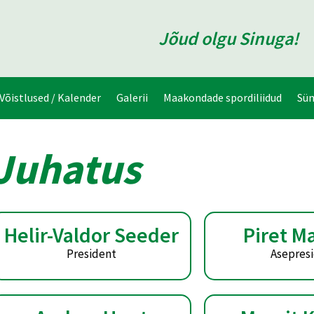
Jõud olgu Sinuga!
Võistlused / Kalender
Galerii
Maakondade spordiliidud
Sü
Juhatus
Helir-Valdor Seeder
Piret M
President
Asepres