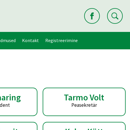
ndmused
Kontakt
Registreerimine
aaring
Tarmo Volt
ident
Peasekretär