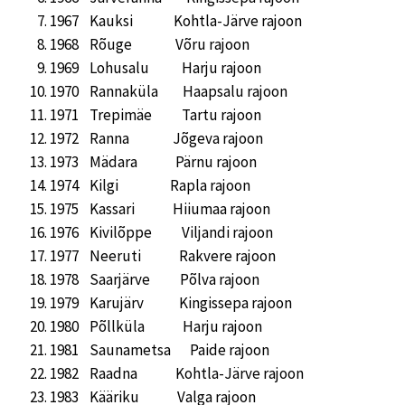
1967 Kauksi Kohtla-Järve rajoon
1968 Rõuge Võru rajoon
1969 Lohusalu Harju rajoon
1970 Rannaküla Haapsalu rajoon
1971 Trepimäe Tartu rajoon
1972 Ranna Jõgeva rajoon
1973 Mädara Pärnu rajoon
1974 Kilgi Rapla rajoon
1975 Kassari Hiiumaa rajoon
1976 Kivilõppe Viljandi rajoon
1977 Neeruti Rakvere rajoon
1978 Saarjärve Põlva rajoon
1979 Karujärv Kingissepa rajoon
1980 Põllküla Harju rajoon
1981 Saunametsa Paide rajoon
1982 Raadna Kohtla-Järve rajoon
1983 Kääriku Valga rajoon