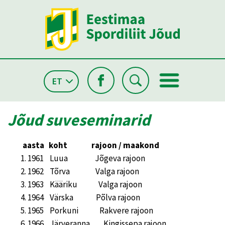
ET
Jõud suveseminarid
aasta koht rajoon / maakond
1961 Luua Jõgeva rajoon
1962 Tõrva Valga rajoon
1963 Kääriku Valga rajoon
1964 Värska Põlva rajoon
1965 Porkuni Rakvere rajoon
1966 Järveranna Kingissepa rajoon