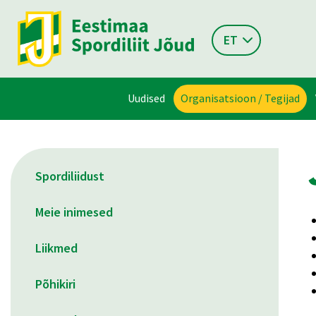
ET
Uudised
Organisatsioon / Tegijad
Spordiliidust
Meie inimesed
Liikmed
Põhikiri