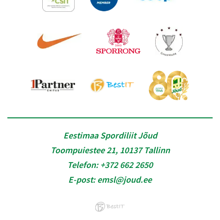
Eestimaa Spordiliit Jõud
Toompuiestee 21, 10137 Tallinn
Telefon:
+372 662 2650
E-post:
emsl@joud.ee