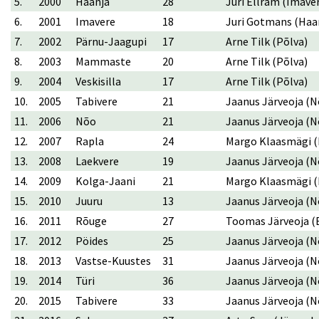
5.
2000
Haanja
28
Jüri Ellram (Imave
6.
2001
Imavere
18
Juri Gotmans (Haa
7.
2002
Pärnu-Jaagupi
17
Arne Tilk (Põlva)
8.
2003
Mammaste
20
Arne Tilk (Põlva)
9.
2004
Veskisilla
17
Arne Tilk (Põlva)
10.
2005
Tabivere
21
Jaanus Järveoja (N
11.
2006
Nõo
21
Jaanus Järveoja (N
12.
2007
Rapla
24
Margo Klaasmägi (
13.
2008
Laekvere
19
Jaanus Järveoja (N
14.
2009
Kolga-Jaani
21
Margo Klaasmägi (
15.
2010
Juuru
13
Jaanus Järveoja (N
16.
2011
Rõuge
27
Toomas Järveoja (E
17.
2012
Pöides
25
Jaanus Järveoja (N
18.
2013
Vastse-Kuustes
31
Jaanus Järveoja (N
19.
2014
Türi
36
Jaanus Järveoja (N
20.
2015
Tabivere
33
Jaanus Järveoja (N