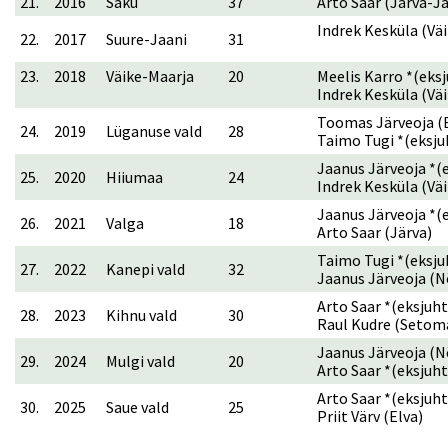
21.
2016
Saku
37
Arto Saar (Järva-Ja
Indrek Kesküla (Vä
22.
2017
Suure-Jaani
31
23.
2018
Väike-Maarja
20
Meelis Karro *(eksj
Indrek Kesküla (Vä
Toomas Järveoja (E
24.
2019
Lüganuse vald
28
Taimo Tugi *(eksju
Jaanus Järveoja *(
25.
2020
Hiiumaa
24
Indrek Kesküla (Vä
Jaanus Järveoja *(
26.
2021
Valga
18
Arto Saar (Järva)
Taimo Tugi *(eksju
27.
2022
Kanepi vald
32
Jaanus Järveoja (N
Arto Saar *(eksjuht
28.
2023
Kihnu vald
30
Raul Kudre (Setom
Jaanus Järveoja (N
29.
2024
Mulgi vald
20
Arto Saar *(eksjuht
Arto Saar *(eksjuht
30.
2025
Saue vald
25
Priit Värv (Elva)