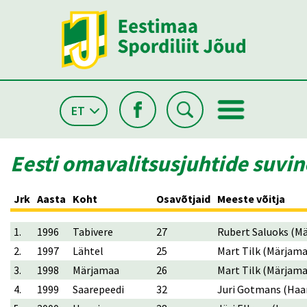
ET
Eesti omavalitsusjuhtide suvi
Jrk
Aasta
Koht
Osavõtjaid
Meeste võitja
1.
1996
Tabivere
27
Rubert Saluok
2.
1997
Lähtel
25
Mart Tilk (Märjama
3.
1998
Märjamaa
26
Mart Tilk (Märjama
4.
1999
Saarepeedi
32
Juri Gotmans (Haa