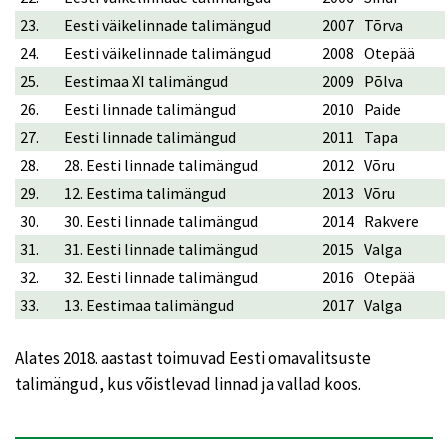
23.
Eesti väikelinnade talimängud
2007
Tõrva
24.
Eesti väikelinnade talimängud
2008
Otepää
25.
Eestimaa XI talimängud
2009
Põlva
26.
Eesti linnade talimängud
2010
Paide
27.
Eesti linnade talimängud
2011
Tapa
28.
28. Eesti linnade talimängud
2012
Võru
29.
12. Eestima talimängud
2013
Võru
30.
30. Eesti linnade talimängud
2014
Rakvere
31.
31. Eesti linnade talimängud
2015
Valga
32.
32. Eesti linnade talimängud
2016
Otepää
33.
13. Eestimaa talimängud
2017
Valga
Alates 2018. aastast toimuvad Eesti omavalitsuste
talimängud, kus võistlevad linnad ja vallad koos.