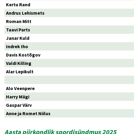
Kertu Rand
Andrus Lehismets
Roman Mitt
Taavi Parts
Janar Kuld
Indrek Iho
Davis Kostõgov
Valdi Killing
Alar Lepikult
Alo Veenpere
Harry Mägi
Gaspar Värv
Anne ja Romet Niilus
Aasta piirkondlik spordisündmus 2025