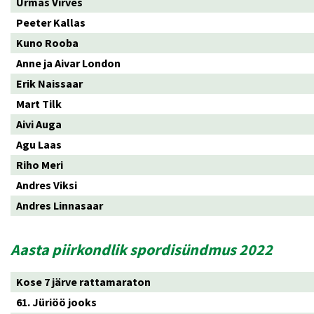
Urmas Virves
Peeter Kallas
Kuno Rooba
Anne ja Aivar London
Erik Naissaar
Mart Tilk
Aivi Auga
Agu Laas
Riho Meri
Andres Viksi
Andres Linnasaar
Aasta piirkondlik spordisündmus 2022
Kose 7 järve rattamaraton
61. Jüriöö jooks