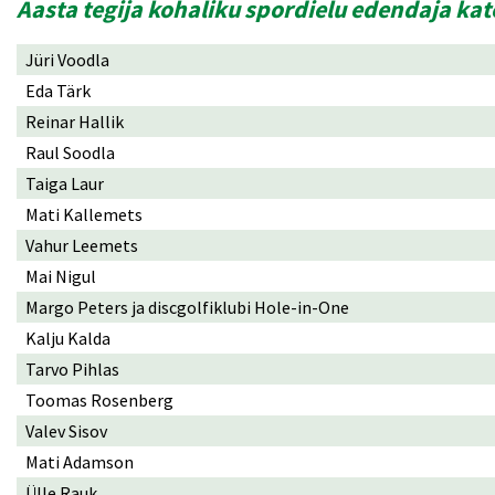
Aasta tegija kohaliku spordielu edendaja ka
Jüri Voodla
Eda Tärk
Reinar Hallik
Raul Soodla
Taiga Laur
Mati Kallemets
Vahur Leemets
Mai Nigul
Margo Peters ja discgolfiklubi Hole-in-One
Kalju Kalda
Tarvo Pihlas
Toomas Rosenberg
Valev Sisov
Mati Adamson
Ülle Rauk