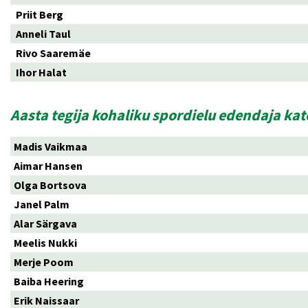
Priit Berg
Anneli Taul
Rivo Saaremäe
Ihor Halat
Aasta tegija kohaliku spordielu edendaja ka
Madis Vaikmaa
Aimar Hansen
Olga Bortsova
Janel Palm
Alar Särgava
Meelis Nukki
Merje Poom
Baiba Heering
Erik Naissaar