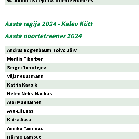
64. Jüriöö teatejooks orienteerumises
Aasta tegija 2024 - Kalev Kütt
Aasta noortetreener 2024
Andrus Rogenbaum Toivo Järv
Merilin Tikerber
Sergei Timofejev
Viljar Kuusmann
Katrin Kaasik
Helen Nelis-Naukas
Alar Madilainen
Ave-Lii Laas
Kaisa Aasa
Annika Tammus
Härmo Lambut