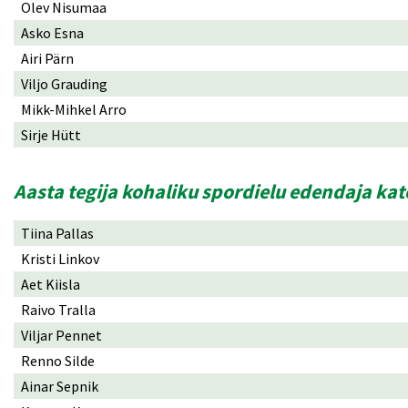
Olev Nisumaa
Asko Esna
Airi Pärn
Viljo Grauding
Mikk-Mihkel Arro
Sirje Hütt
Aasta tegija kohaliku spordielu edendaja ka
Tiina Pallas
Kristi Linkov
Aet Kiisla
Raivo Tralla
Viljar Pennet
Renno Silde
Ainar Sepnik