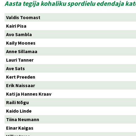
Aasta tegija kohaliku spordielu edendaja ka
Valdis Toomast
Kairi Pisa
Avo Sambla
Kaily Moones
Anne Sillamaa
Lauri Tanner
Ave Sats
Kert Preeden
Erik Naissaar
Kati ja Hannes Kraav
Raili Nõgu
Kaido Linde
Tiina Neumann
Einar Kaigas