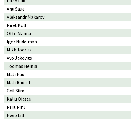
Ellen Liik
Anu Saue
Aleksandr Makarov
Piret Koll
Otto Männa
Igor Nudelman
Mikk Joorits
Avo Jakovits
Toomas Heinla
Mati Püü
Mati Rüütel
Geil Siim
Kalju Ojaste
Priit Pihl
Peep Lill