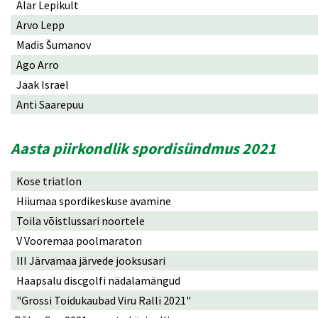
Alar Lepikult
Arvo Lepp
Madis Šumanov
Ago Arro
Jaak Israel
Anti Saarepuu
Aasta piirkondlik spordisündmus 2021
Kose triatlon
Hiiumaa spordikeskuse avamine
Toila võistlussari noortele
V Vooremaa poolmaraton
III Järvamaa järvede jooksusari
Haapsalu discgolfi nädalamängud
"Grossi Toidukaubad Viru Ralli 2021"