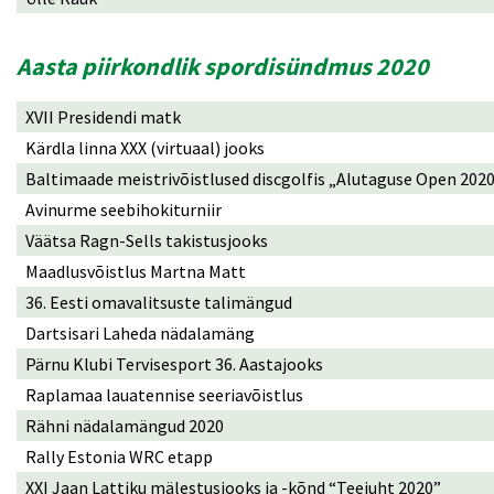
Aasta piirkondlik spordisündmus 2020
XVII Presidendi matk
Kärdla linna XXX (virtuaal) jooks
Baltimaade meistrivõistlused discgolfis „Alutaguse Open 202
Avinurme seebihokiturniir
Väätsa Ragn-Sells takistusjooks
Maadlusvõistlus Martna Matt
36. Eesti omavalitsuste talimängud
Dartsisari Laheda nädalamäng
Pärnu Klubi Tervisesport 36. Aastajooks
Raplamaa lauatennise seeriavõistlus
Rähni nädalamängud 2020
Rally Estonia WRC etapp
XXI Jaan Lattiku mälestusjooks ja -kõnd “Teejuht 2020”