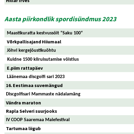
Hillar Irves
Aasta piirkondlik spordisündmus 2023
Maastikuratta kestvussõit “Saku 100“
Võrkpallisajand Hiiumaal
Jõhvi kergejõustikuõhtu
Kuldne 1500 kiiruisutamise võistlus
E.piim rattapäev
Läänemaa discgolfi sari 2023
16. Eestimaa suvemängud
Discgolfisari Mammaste nädalamäng
Vändra maraton
Rapla Selveri suurjooks
IV COOP Saaremaa Malefestival
Tartumaa liigub