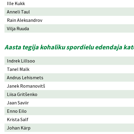
Ille Kukk
Anneli Taul
Rain Aleksandrov
Vilja Ruuda
Aasta tegija kohaliku spordielu edendaja ka
Indrek Lillsoo
Tanel Malk
Andrus Lehismets
Janek Romanovitš
Liisa Gritšenko
Jaan Saviir
Enno Eilo
Krista Salf
Johan Kärp