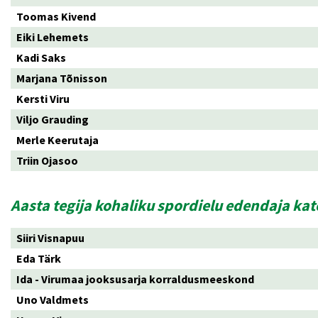
Toomas Kivend
Eiki Lehemets
Kadi Saks
Marjana Tõnisson
Kersti Viru
Viljo Grauding
Merle Keerutaja
Triin Ojasoo
Aasta tegija kohaliku spordielu edendaja ka
Siiri Visnapuu
Eda Tärk
Ida - Virumaa jooksusarja korraldusmeeskond
Uno Valdmets