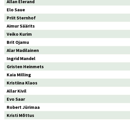
Allan Elerand
Elo Saue
Priit Sternhof
Aimur Säärits
Veiko Kurim
Brit Ojamu
Alar Madilainen
Ingrid Mandel
Gristen Heinmets
Kaia Milling
Kristiina Klaos
Allar Kivil
Evo Saar
Robert Jürimaa
Kristi Mõttus