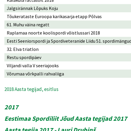
Jalgsirännak Lõpuks Koju
Tõukerataste Euroopa karikasarja etapp Põlvas
61. Muhu väina regatt
Raplamaa noorte koolispordi võistlussari 2018
Eesti Seeniorspordi ja Spordiveteranide Liidu 51. spordimängu
32. Elva triatlon
Restu spordipäev
Viljandi valla V seeriajooks
Võrumaa võrkpalli rahvaliiga
2018 Aasta tegijad, esitlus
2017
Eestimaa Spordiliit Jõud Aasta tegijad 2017
Aasta tegija 2017 - Lauri Drubinš