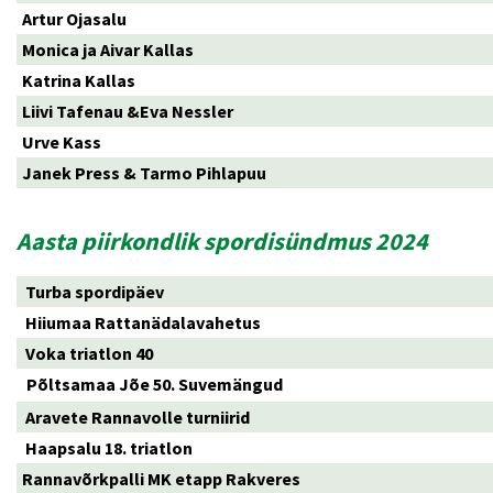
Artur Ojasalu
Monica ja Aivar Kallas
Katrina Kallas
Liivi Tafenau &Eva Nessler
Urve Kass
Janek Press & Tarmo Pihlapuu
Aasta piirkondlik spordisündmus 2024
Turba spordipäev
Hiiumaa Rattanädalavahetus
Voka triatlon 40
Põltsamaa Jõe 50. Suvemängud
Aravete Rannavolle turniirid
Haapsalu 18. triatlon
Rannavõrkpalli MK etapp Rakveres