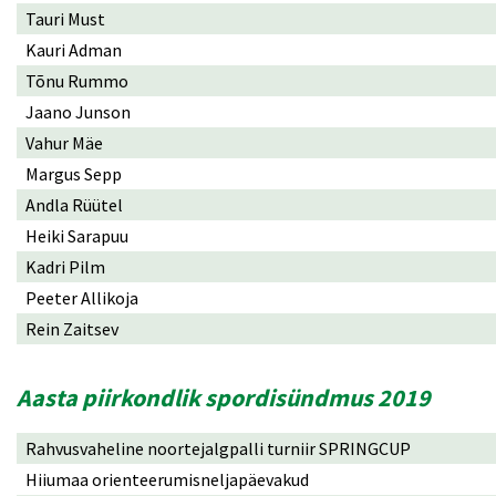
Tauri Must
Kauri Adman
Tõnu Rummo
Jaano Junson
Vahur Mäe
Margus Sepp
Andla Rüütel
Heiki Sarapuu
Kadri Pilm
Peeter Allikoja
Rein Zaitsev
Aasta piirkondlik spordisündmus 2019
Rahvusvaheline noortejalgpalli turniir SPRINGCUP
Hiiumaa orienteerumisneljapäevakud