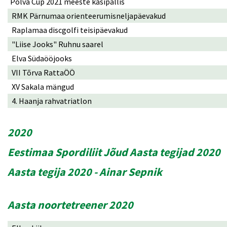
Põlva Cup 2021 meeste käsipallis
RMK Pärnumaa orienteerumisneljapäevakud
Raplamaa discgolfi teisipäevakud
"Liise Jooks" Ruhnu saarel
Elva Südaööjooks
VII Tõrva RattaÖÖ
XV Sakala mängud
4. Haanja rahvatriatlon
2020
Eestimaa Spordiliit Jõud Aasta tegijad 2020
Aasta tegija 2020 - Ainar Sepnik
Aasta noortetreener 2020