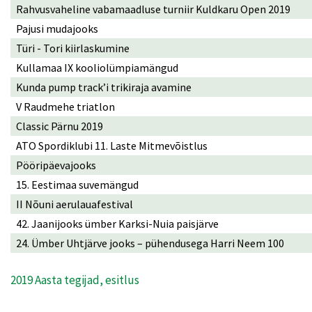
Rahvusvaheline vabamaadluse turniir Kuldkaru Open 2019
Pajusi mudajooks
Türi - Tori kiirlaskumine
Kullamaa IX kooliolümpiamängud
Kunda pump track’i trikiraja avamine
V Raudmehe triatlon
Classic Pärnu 2019
ATO Spordiklubi 11. Laste Mitmevõistlus
Pööripäevajooks
15. Eestimaa suvemängud
II Nõuni aerulauafestival
42. Jaanijooks ümber Karksi-Nuia paisjärve
24. Ümber Uhtjärve jooks – pühendusega Harri Neem 100
2019 Aasta tegijad, esitlus