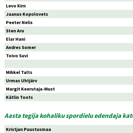
Levo Kirn
Jaanus Kopolovets
Peeter Nelis
Sten Aru
Elar Hani
Andres Somer
Toivo Suvi
Mihkel Talts
Urmas Uhtjärv
Margit Keerutaja-Must
Kätlin Toots
Aasta tegija kohaliku spordielu edendaja ka
Kristjan Puustusmaa