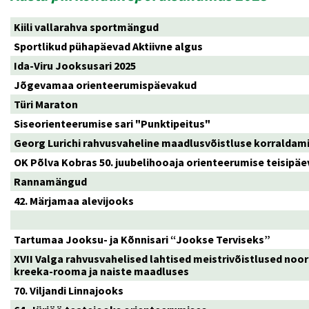
Kiili vallarahva sportmängud
Sportlikud pühapäevad Aktiivne algus
Ida-Viru Jooksusari 2025
Jõgevamaa orienteerumispäevakud
Türi Maraton
Siseorienteerumise sari "Punktipeitus"
Georg Lurichi rahvusvaheline maadlusvõistluse korraldam
OK Põlva Kobras 50. juubelihooaja orienteerumise teisipä
Rannamängud
42. Märjamaa alevijooks
Tartumaa Jooksu- ja Kõnnisari “Jookse Terviseks”
XVII Valga rahvusvahelised lahtised meistrivõistlused noo
kreeka-rooma ja naiste maadluses
70. Viljandi Linnajooks