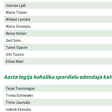
Joonas Ljaš
Maire Tiisler
Mihkel Lembit
Risto Ütsmüts
Reivo Vinter
Geil Siim
Tanel Ojaste
Ott Tootsi
Eliise Abel
Aasta tegija kohaliku spordielu edendaja ka
Terje Toomingas
Triinu Schneider
Timo Juursalu
Indrek Eensalu