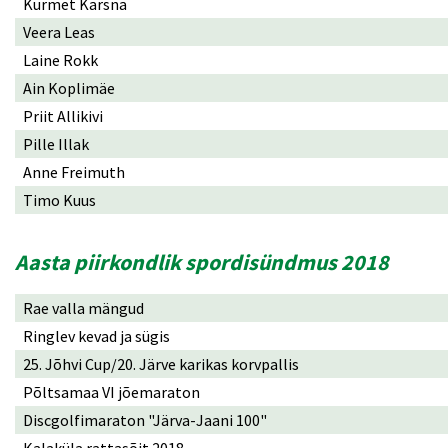
Kurmet Karsna
Veera Leas
Laine Rokk
Ain Koplimäe
Priit Allikivi
Pille Illak
Anne Freimuth
Timo Kuus
Aasta piirkondlik spordisündmus 2018
Rae valla mängud
Ringlev kevad ja sügis
25. Jõhvi Cup/20. Järve karikas korvpallis
Põltsamaa VI jõemaraton
Discgolfimaraton "Järva-Jaani 100"
Kalaküla rattasõit 2018