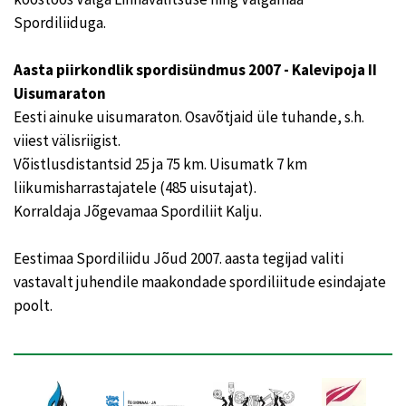
Spordiliiduga.
Aasta piirkondlik spordisündmus 2007 - Kalevipoja II
Uisumaraton
Eesti ainuke uisumaraton. Osavõtjaid üle tuhande, s.h.
viiest välisriigist.
Võistlusdistantsid 25 ja 75 km. Uisumatk 7 km
liikumisharrastajatele (485 uisutajat).
Korraldaja Jõgevamaa Spordiliit Kalju.
Eestimaa Spordiliidu Jõud 2007. aasta tegijad valiti
vastavalt juhendile maakondade spordiliitude esindajate
poolt.