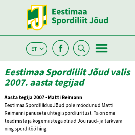
ET
Eestimaa Spordiliit Jõud valis
2007. aasta tegijad
Aasta tegija 2007 - Matti Reimann
Eestimaa Spordiliidus Jõud pole möödunud Matti
Reimanni panuseta ühtegi spordiüritust. Ta on oma
teadmiste ja kogemustega olnud Jõu raud- ja tarkvara
ning sporditöö hing.