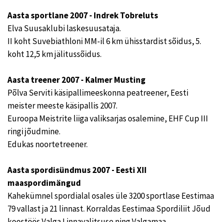
Aasta sportlane 2007 - Indrek Tobreluts
Elva Suusaklubi laskesuusataja.
II koht Suvebiathloni MM-il 6 km ühisstardist sõidus, 5.
koht 12,5 km jälitussõidus.
Aasta treener 2007 - Kalmer Musting
Põlva Serviti käsipallimeeskonna peatreener, Eesti
meister meeste käsipallis 2007.
Euroopa Meistrite liiga valiksarjas osalemine, EHF Cup III
ringi jõudmine.
Edukas noortetreener.
Aasta spordisündmus 2007 - Eesti XII
maaspordimängud
Kahekümnel spordialal osales üle 3200 sportlase Eestimaa
79 vallast ja 21 linnast. Korraldas Eestimaa Spordiliit Jõud
koostöös Valga Linnavalitsuse ning Valgamaa