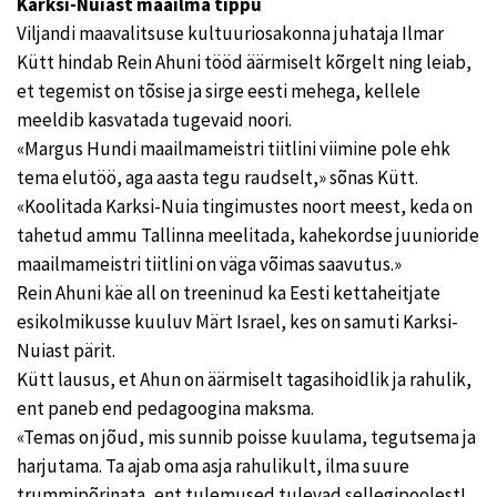
Karksi-Nuiast maailma tippu
Viljandi maavalitsuse kultuuriosakonna juhataja Ilmar
Kütt hindab Rein Ahuni tööd äärmiselt kõrgelt ning leiab,
et tegemist on tõsise ja sirge eesti mehega, kellele
meeldib kasvatada tugevaid noori.
«Margus Hundi maailmameistri tiitlini viimine pole ehk
tema elutöö, aga aasta tegu raudselt,» sõnas Kütt.
«Koolitada Karksi-Nuia tingimustes noort meest, keda on
tahetud ammu Tallinna meelitada, kahekordse juunioride
maailmameistri tiitlini on väga võimas saavutus.»
Rein Ahuni käe all on treeninud ka Eesti kettaheitjate
esikolmikusse kuuluv Märt Israel, kes on samuti Karksi-
Nuiast pärit.
Kütt lausus, et Ahun on äärmiselt tagasihoidlik ja rahulik,
ent paneb end pedagoogina maksma.
«Temas on jõud, mis sunnib poisse kuulama, tegutsema ja
harjutama. Ta ajab oma asja rahulikult, ilma suure
trummipõrinata, ent tulemused tulevad sellegipoolest!