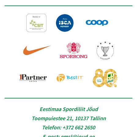
Eestimaa Spordiliit Jõud
Toompuiestee 21, 10137 Tallinn
Telefon:
+372 662 2650
E-post:
emsl@joud.ee