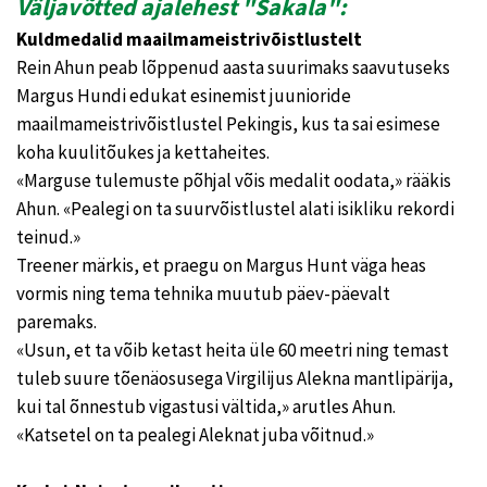
Väljavõtted ajalehest "Sakala":
Kuldmedalid maailmameistrivõistlustelt
Rein Ahun peab lõppenud aasta suurimaks saavutuseks
Margus Hundi edukat esinemist juunioride
maailmameistrivõistlustel Pekingis, kus ta sai esimese
koha kuulitõukes ja kettaheites.
«Marguse tulemuste põhjal võis medalit oodata,» rääkis
Ahun. «Pealegi on ta suurvõistlustel alati isikliku rekordi
teinud.»
Treener märkis, et praegu on Margus Hunt väga heas
vormis ning tema tehnika muutub päev-päevalt
paremaks.
«Usun, et ta võib ketast heita üle 60 meetri ning temast
tuleb suure tõenäosusega Virgilijus Alekna mantlipärija,
kui tal õnnestub vigastusi vältida,» arutles Ahun.
«Katsetel on ta pealegi Aleknat juba võitnud.»