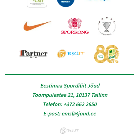
Eestimaa Spordiliit Jõud
Toompuiestee 21, 10137 Tallinn
Telefon:
+372 662 2650
E-post:
emsl@joud.ee