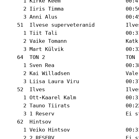
      1 Kirke Keem                     00:47
      2 Iiris Timma                    00:5
      3 Anni Alus                      00:4
    51  Ilvese superveteranid          Ilve
      1 Tiit Tali                      00:31
      2 Vaike Tomann                   Katk 
      3 Mart Külvik                    00:32
    64  TON 2                          TON 
      1 Sven Rea                       00:38
      2 Kai Willadsen                  Vale 
      3 Liisa Laura Viru               00:37
    52  Ilves                          Ilve
      1 Ott-Kaarel Kalm                00:31
      2 Tauno Tiirats                  00:2
      3 1 Reserv                       Ei st
    62  Hintsov                            
      1 Veiko Hintsov                  00:31
      2 2 RESERV                       Ei st