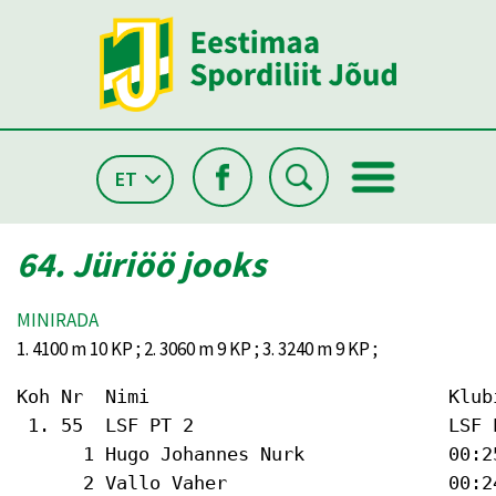
ET
64. Jüriöö jooks
MINIRADA
1. 4100 m 10 KP ; 2. 3060 m 9 KP ; 3. 3240 m 9 KP ;
Koh Nr  Nimi                           Klub
 1. 55  LSF PT 2                       LSF 
      1 Hugo Johannes Nurk             00:25
      2 Vallo Vaher                    00:2