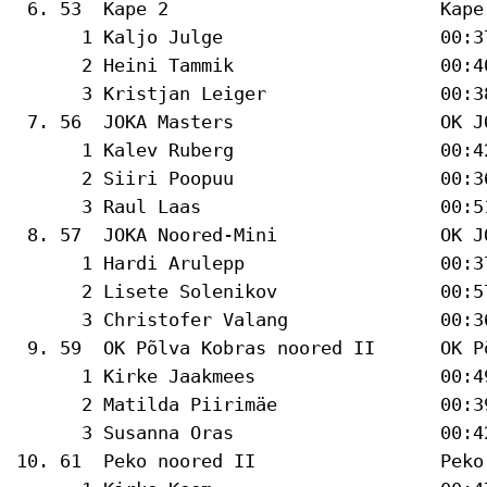
 6. 53  Kape 2                         Kape
      1 Kaljo Julge                    00:37
      2 Heini Tammik                   00:4
      3 Kristjan Leiger                00:3
 7. 56  JOKA Masters                   OK J
      1 Kalev Ruberg                   00:42
      2 Siiri Poopuu                   00:3
      3 Raul Laas                      00:5
 8. 57  JOKA Noored-Mini               OK J
      1 Hardi Arulepp                  00:37
      2 Lisete Solenikov               00:5
      3 Christofer Valang              00:3
 9. 59  OK Põlva Kobras noored II      OK P
      1 Kirke Jaakmees                 00:49
      2 Matilda Piirimäe               00:3
      3 Susanna Oras                   00:4
10. 61  Peko noored II                 Peko