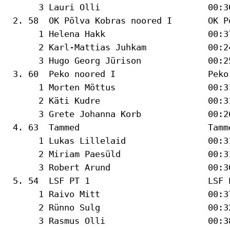
      3 Lauri Olli                     00:3
 2. 58  OK Põlva Kobras noored I       OK P
      1 Helena Hakk                    00:37
      2 Karl-Mattias Juhkam            00:2
      3 Hugo Georg Jürison             00:2
 3. 60  Peko noored I                  Peko
      1 Morten Mõttus                  00:31
      2 Käti Kudre                     00:3
      3 Grete Johanna Korb             00:2
 4. 63  Tammed                         Tamm
      1 Lukas Lillelaid                00:31
      2 Miriam Paesüld                 00:3
      3 Robert Arund                   00:3
 5. 54  LSF PT 1                       LSF 
      1 Raivo Mitt                     00:37
      2 Rünno Sulg                     00:3
      3 Rasmus Olli                    00:3