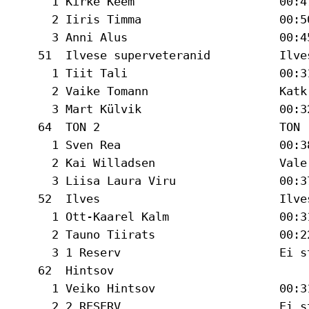
      1 Kirke Keem                     00:47
      2 Iiris Timma                    00:5
      3 Anni Alus                      00:4
    51  Ilvese superveteranid          Ilve
      1 Tiit Tali                      00:31
      2 Vaike Tomann                   Katk 
      3 Mart Külvik                    00:32
    64  TON 2                          TON 
      1 Sven Rea                       00:38
      2 Kai Willadsen                  Vale 
      3 Liisa Laura Viru               00:37
    52  Ilves                          Ilve
      1 Ott-Kaarel Kalm                00:31
      2 Tauno Tiirats                  00:2
      3 1 Reserv                       Ei st
    62  Hintsov                            
      1 Veiko Hintsov                  00:31
      2 2 RESERV                       Ei st