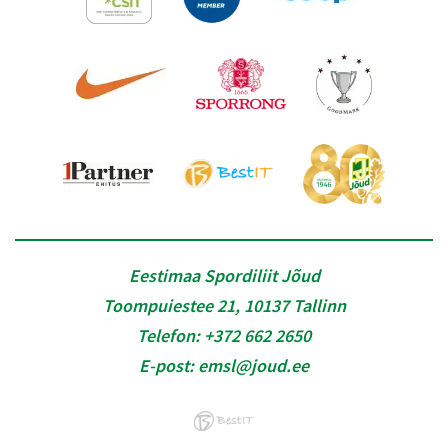
Eestimaa Spordiliit Jõud
Toompuiestee 21, 10137 Tallinn
Telefon:
+372 662 2650
E-post:
emsl@joud.ee