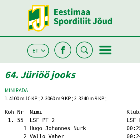
ET
64. Jüriöö jooks
MINIRADA
1. 4100 m 10 KP ; 2. 3060 m 9 KP ; 3. 3240 m 9 KP ;
Koh Nr  Nimi                           Klub
 1. 55  LSF PT 2                       LSF 
      1 Hugo Johannes Nurk             00:25
      2 Vallo Vaher                    00:2