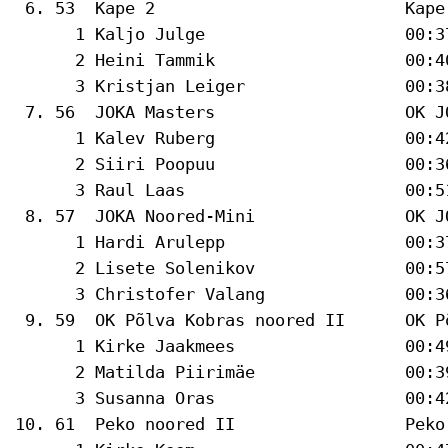
 6. 53  Kape 2                         Kape
      1 Kaljo Julge                    00:37
      2 Heini Tammik                   00:4
      3 Kristjan Leiger                00:3
 7. 56  JOKA Masters                   OK J
      1 Kalev Ruberg                   00:42
      2 Siiri Poopuu                   00:3
      3 Raul Laas                      00:5
 8. 57  JOKA Noored-Mini               OK J
      1 Hardi Arulepp                  00:37
      2 Lisete Solenikov               00:5
      3 Christofer Valang              00:3
 9. 59  OK Põlva Kobras noored II      OK P
      1 Kirke Jaakmees                 00:49
      2 Matilda Piirimäe               00:3
      3 Susanna Oras                   00:4
10. 61  Peko noored II                 Peko