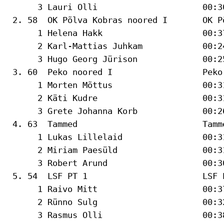
      3 Lauri Olli                     00:3
 2. 58  OK Põlva Kobras noored I       OK P
      1 Helena Hakk                    00:37
      2 Karl-Mattias Juhkam            00:2
      3 Hugo Georg Jürison             00:2
 3. 60  Peko noored I                  Peko
      1 Morten Mõttus                  00:31
      2 Käti Kudre                     00:3
      3 Grete Johanna Korb             00:2
 4. 63  Tammed                         Tamm
      1 Lukas Lillelaid                00:31
      2 Miriam Paesüld                 00:3
      3 Robert Arund                   00:3
 5. 54  LSF PT 1                       LSF 
      1 Raivo Mitt                     00:37
      2 Rünno Sulg                     00:3
      3 Rasmus Olli                    00:3