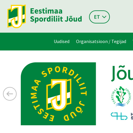
ET
Uudised
Organisatsioon / Tegijad