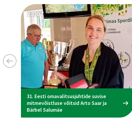
23.07
31. Eesti omavalitsusjuhtide suvise
mitmevõistluse võitsid Arto Saar ja
Bärbel Salumäe