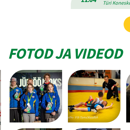
Türi Konesko
FOTOD JA VIDEOD