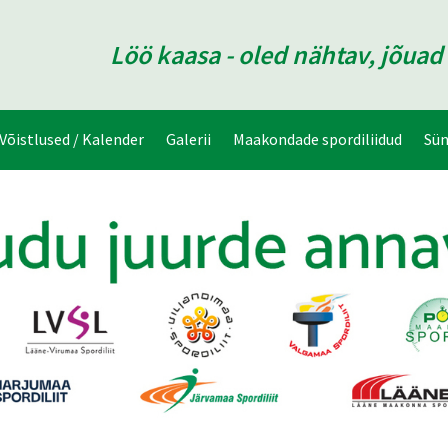
Löö kaasa - oled nähtav, jõua
Võistlused / Kalender
Galerii
Maakondade spordiliidud
Sü