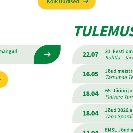
Kõik uudised
TULEMU
emängud
31. Eesti o
22.07
Kohtla - Jär
Jõud meistr
16.05
Tartumaa Ter
65. Jüriöö j
18.04
Palivere Tur
Jõud 2026.a
18.04
Tapa Spordik
EMSL Jõud m
11.04