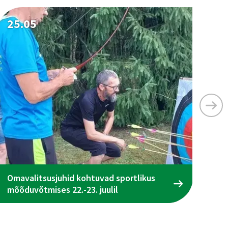
25.05
25
Omavalitsusjuhid kohtuvad sportlikus
Ta
mõõduvõtmises 22.-23. juulil
ena