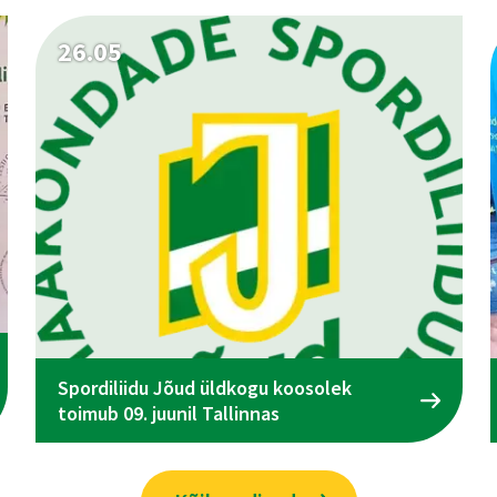
26.05
Spordiliidu Jõud üldkogu koosolek
toimub 09. juunil Tallinnas