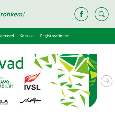
d rohkem!
ndmused
Kontakt
Registreerimine