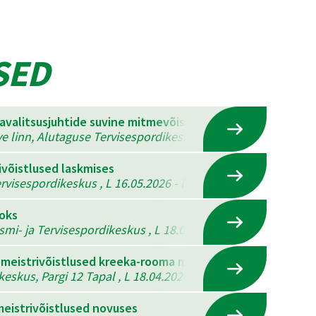
SED
mavalitsusjuhtide suvine mitmevõistlus
ve linn, Alutaguse Tervisespordikeskus , K 22.07.2026 - N 23
ivõistlused laskmises
visespordikeskus , L 16.05.2026 - P 17.05.2026
ooks
ismi- ja Tervisespordikeskus , L 18.04.2026 - P 19.04.2026
 meistrivõistlused kreeka-rooma maadluses, vabamaadlus
eskus, Pargi 12 Tapal , L 18.04.2026
eistrivõistlused novuses