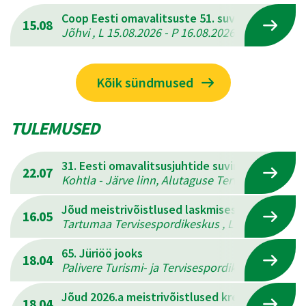
Coop Eesti omavalitsuste 51. suvemängud
15.08
Jõhvi , L 15.08.2026 - P 16.08.2026
Kõik sündmused
TULEMUSED
31. Eesti omavalitsusjuhtide suvine mitmevõis
22.07
Kohtla - Järve linn, Alutaguse Tervisespordikesk
Jõud meistrivõistlused laskmises
16.05
Tartumaa Tervisespordikeskus , L 16.05.2026 - 
65. Jüriöö jooks
18.04
Palivere Turismi- ja Tervisespordikeskus , L 18.
Jõud 2026.a meistrivõistlused kreeka-rooma 
18.04