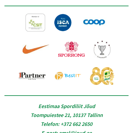
Eestimaa Spordiliit Jõud
Toompuiestee 21, 10137 Tallinn
Telefon:
+372 662 2650
E-post:
emsl@joud.ee