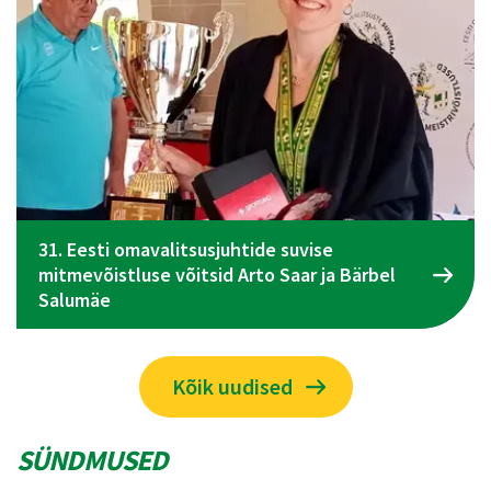
el
Spordiliidu Jõud üldkogu koosolek toimub 09
juunil Tallinnas
Kõik uudised
SÜNDMUSED