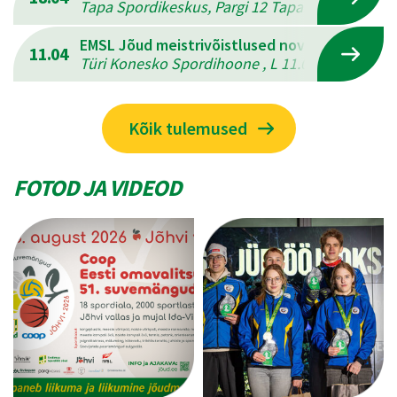
Tapa Spordikeskus, Pargi 12 Tapal , L 18.04.202
EMSL Jõud meistrivõistlused novuses
11.04
Türi Konesko Spordihoone , L 11.04.2026 - P 12
Kõik tulemused
FOTOD JA VIDEOD