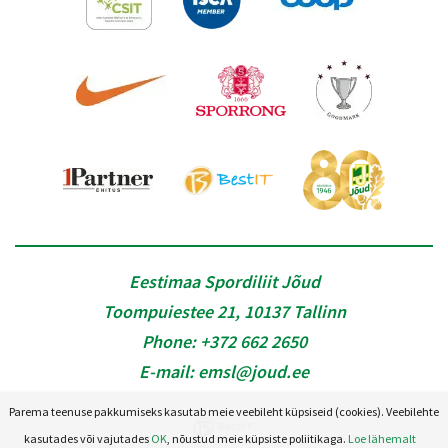
Eestimaa Spordiliit Jõud
Toompuiestee 21, 10137 Tallinn
Phone:
+372 662 2650
E-mail:
emsl@joud.ee
Parema teenuse pakkumiseks kasutab meie veebileht küpsiseid (cookies). Veebilehte
kasutades või vajutades
OK
, nõustud meie küpsiste poliitikaga.
Loe lähemalt