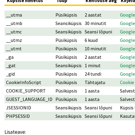
Küpsise nimetus
Tüüp
Kehtivuse aeg
Kirjel
__utma
Püsiküpsis
2 aastat
Google
__utmb
Seansiküpsis
30 minutit
Google
__utmc
Seansiküpsis
Seansi lõpuni
Google
__utmz
Püsiküpsis
6 kuud
Google
__utmt
Püsiküpsis
10 minutit
Google
_ga
Püsiküpsis
2 aastat
Google
_gat
Seansiküpsis
1 minut
Google
_gid
Püsiküpsis
24 tundi
Google
CookieInfoScript
Püsiküpsis
Tähtajatu
Cookie 
COOKIE_SUPPORT
Püsiküpsis
1 aasta
Salves
GUEST_LANGUAGE_ID
Püsiküpsis
1 aasta
Salvest
JSESSIONID
Seansiküpsis
Seansi lõpuni
Küpsis 
PHPSESSID
Seansiküpsis
Seansi lõpuni
Kasuta
Lisateave: