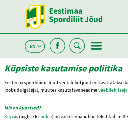
EN
Küpsiste kasutamise poliitika
Eestimaa spordiliidu Jõud veebilehel joud.ee kasutatakse k
loobuda igal ajal, muutes kasutatava seadme
veebilehitseja
Mis on küpsised?
Küpsis
(inglise k
cookie
) on väikesemahuline tekstifail, mill