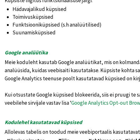
Küpsiste liigitus funktsionaalsuse järgi:
Hädavajalikud küpsised
Toimivusküpsised
Funktsiooniküpsised (s.h analüütilised)
Suunamisküpsised
Google analüütika
Meie koduleht kasutab Google analüütikat, mis on kolman
analüüsida, kuidas veebisaiti kasutatakse. Küpsiste kohta s
Google Analytics teenuse poolt kasutatavad küpsised on kirj
Kui otsustate Google küpsised blokeerida, siis ei pruugi te
veebilehe sirvijale vastav lisa ‘
Google Analytics Opt-out Bro
Kodulehel kasutatavad küpsised
Allolevas tabelis on toodud meie veebiportaalis kasutatavat