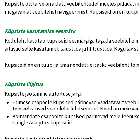
Küpsiste otstarve on aidata veebilehtedel meeles pidada, 
mugavamat veebilehel navigeerimist. Küpsiseid on eri tüüpi ja
Küpsiste kasutamise eesmärk
Koduleht kasutab küpsiseid eesmärgiga tagada veebilehe mu
aitavad selle kasutamist täiustada ja lihtsustada. Kogutav 
Küpsiseid on eri tüüpi ja ilma nendeta ei saaks veebileht toim
Küpsiste liigitus
Küpsiste jaotamine autorluse järgi:
Esimese osapoole küpsised pärinevad vaadatavalt veebile
teie eelistused veebilehe lehitsemisel. Need on meie ve
Kolmandate osapoolte küpsised pärinevad meie teenusep
Google Analytics küpsiseid.